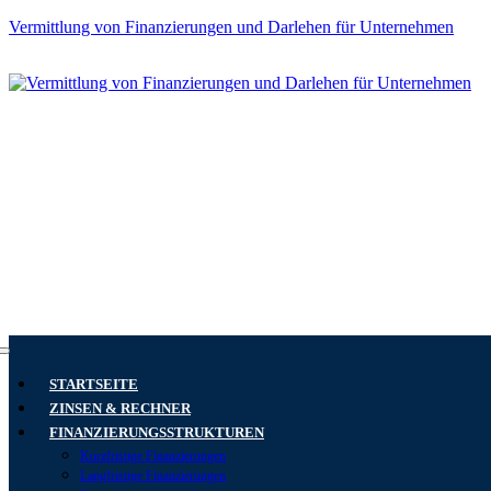
Vermittlung von Finanzierungen und Darlehen für Unternehmen
Carl-Zeiss-Ring 21
85737 Ismaning
Montag bis Freitag
8.00 bis 18.00 Uhr
+49 (0) 89 18965847-0
STARTSEITE
ZINSEN & RECHNER
FINANZIERUNGSSTRUKTUREN
Kurzfristige Finanzierungen
Langfristige Finanzierungen