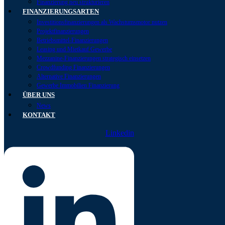
Finanzierung neu strukturieren
FINANZIERUNGSARTEN
Investitionsfinanzierungen als Wachstumsmotor nutzen
Projektfinanzierungen
Betriebsmittel-Finanzierungen
Leasing und Mietkauf Gewerbe
Mezzanine-Finanzierungen strategisch einsetzen
Crowdfunding Finanzierungen
Alternative Finanzierungen
Gewerbe Immobilien Finanzierung
ÜBER UNS
News
KONTAKT
Linkedin