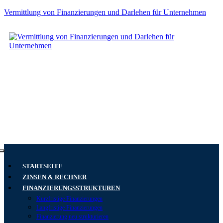
Vermittlung von Finanzierungen und Darlehen für Unternehmen
Carl-Zeiss-Ring 21
85737 Ismaning
Montag bis Freitag
8.00 bis 18.00 Uhr
+49 (0) 89 18965847-0
STARTSEITE
ZINSEN & RECHNER
FINANZIERUNGSSTRUKTUREN
Kurzfristige Finanzierungen
Langfristige Finanzierungen
Finanzierung neu strukturieren