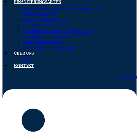
FINANZIERUNGSARTEN
Investitionsfinanzierungen als Wachstumsmotor nutzen
Projektfinanzierungen
Betriebsmittel-Finanzierungen
Leasing und Mietkauf Gewerbe
Mezzanine-Finanzierungen strategisch einsetzen
Crowdfunding Finanzierungen
Alternative Finanzierungen
Gewerbe Immobilien Finanzierung
ÜBER UNS
News
KONTAKT
Linkedin