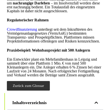
um
nachrangige Darlehen
– im Insolvenzfall werden diese
erst nachrangig bedient. Ein Totalausfall des eingesetzten
Kapitals ist daher nicht ausgeschlossen.
Regulatorischer Rahmen
Crowdfinanzierung
unterliegt seit dem Inkrafttreten des
Vermögensanlagegesetzes (VermAnlG) bestimmten
Transparenz- und Prospektpflichten. Plattformen müssen
Projektinformationen offenlegen und Risiken kennzeichnen.
Praxisbeispiel: Wohnbauprojekt mit 500 Anlegern
Ein Entwickler plant ein Mehrfamilienhaus in Leipzig und
sammelt über eine Plattform 1 Mio. € von rund 500
Kleinanlegern ein. Die Anleger erhalten 6 % Zinsen bei einer
Laufzeit von 24 Monaten. Nach erfolgreicher Fertigstellung
und Verkauf werden die Beträge samt Zinsen ausgezahlt.
Zurück zum Glossar
Inhaltsverzeichnis